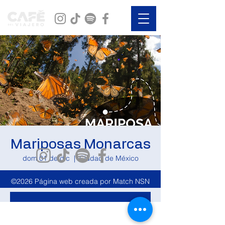
Mariposas Monarcas
dom 01 de dic
  |  
Ciudad de México
Precio: $999
©2026 Página web creada por Match NSN
Ya no es posible registrarse
Ver otros eventos